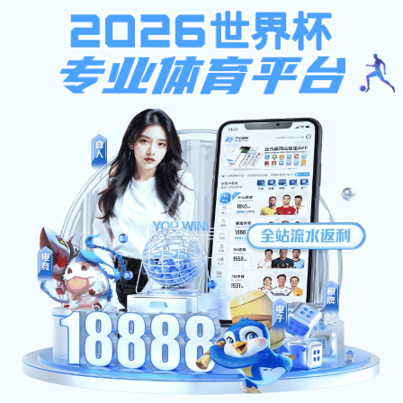
星空(Xingkong)登录官方网站-星空世界杯（中国）
首页
>
星空世界杯（中国）案例
>
智慧校园
>
智慧校园
星空世界杯（中国）案例
星空(Xingkong)登录官方网站-