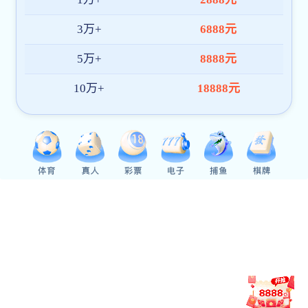
二、硬件视频会议系统及其特点：
硬件视频是基于嵌入式架构的视频通信方式，依靠DSP＋嵌
入式软件实现视音频处理、网络通信和各项会议功能。其最
大的特点是性能高、可靠性好，大部分中高端视讯应用中都
采用了硬件视频方式。远程视频会议系统主要包括嵌入式
MCU、会议室终端、桌面终端等设备。其中MCU部
署在网络中心，负责码流的处理和转发；会议室终端部署在
会议室，与摄像头、话筒、电视机等外围设备互联；桌面终
端集成了小型摄像头和LCD显示器，可安放在办公桌上作为
专用视频通信工具。
硬件视频会议系统的优势
1、集成度高
硬件视频终端可提供多种视音频接口和网络通信接口，有
些还内置了视频矩阵功能，在使用时只需联接外围视音频输