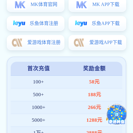
软件视频基于Windows操作平台和PC架构，比较容易受到
病毒和黑客的攻击，且不适合长时间运行。特别是基于软件
的会议室终端，采用了大量插卡和外围配套设备，集成度
低，故障点比较多，故障排查也比较困难。
2、视、音频效果一般
桌面软件终端采用的USB摄像头一般只能提供低于CIF品
质的视频质量，帧率低、色彩还原度不好。会议室软件终端
虽然可配置专用会议摄像头，但其经过视频采集和软件编码
等处理后，视频延时比较大，视、音频信号无法同步。
3、QoS保障机制不健全
当前大部分软件视频解决方案无法提供完善的QoS保障机
制，当网络传输条件比较差时，会出现视频马赛克、延时，
音频失真、抖动等情况。
4、对不同网络的支持能力比较差
由于基于通用PC架构，软件视频解决方案一般只能支持以
太网线路传输，无法支持基于专线的H.320网络架构。